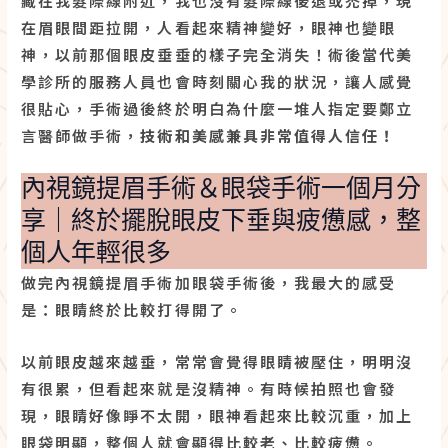
藏在我髮際線附近，我也沒有髮際線後退或禿掉，現
在眉眼間距拉開，人看起來精神變好，眼神也變眼
神，以前那個眼皮垂垂的樣子完全消失！術後當代美
學診所的服務人員也會時刻關心我的狀況，讓人感覺
很貼心，手術過後終於明白為什麼一堆人指定要鄭立
言醫師做手術，
技術和美感兼具非常值得人信任！
內視鏡提眉手術＆眼袋手術一個月分
享｜終於擺脫眼皮下垂與疲憊感，整
個人年輕很多
做完內視鏡提眉手術加眼袋手術後，我最大的感受
是：眼睛終於比較打得開了。
以前眼皮越來越垂，常常會覺得眼睛被壓住，明明沒
有很累，但看起來就是沒精神。有時候拍照也會發
現，眼睛好像睜不太開，眼神看起來比較沉重，加上
眼袋明顯，整個人就會顯得比較老、比較疲憊。