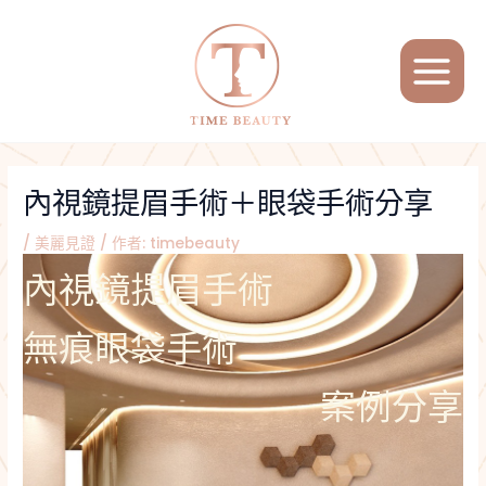
跳
Post
MAIN
至
navigation
MENU
主
要
內
容
內視鏡提眉手術＋眼袋手術分享
/
美麗見證
/ 作者:
timebeauty
內視鏡提眉手術
無痕眼袋手術
案例分享