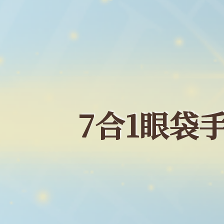
7合1眼袋