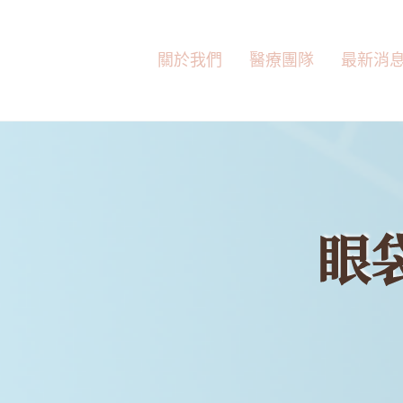
跳
至
主
關於我們
醫療團隊
最新消
要
內
容
眼