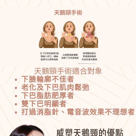
天鵝頸手術適合對象
下臉輪廓不佳者
老化及下巴肌肉鬆弛
下巴脂肪肥厚者
雙下巴明顯者
打過消脂針、電音波效果不理想者