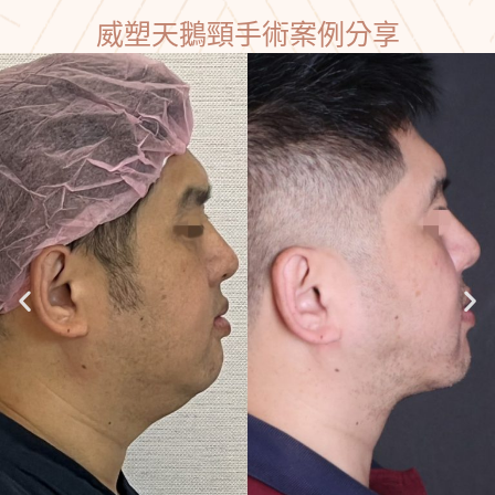
威塑天鵝頸手術案例分享