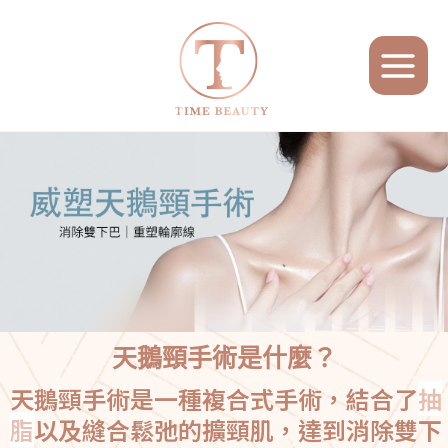
跳
MAIN
至
MENU
主
要
內
容
天鵝頸手術是什麼？
天鵝頸手術是一種複合式手術，結合了
抽
脂
以及縫合鬆弛的擴頸肌，達到消除雙下