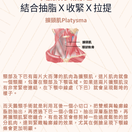
結合抽脂Ｘ收緊Ｘ拉提
頸部及下巴有兩片大而薄的肌肉為擴頸肌，這片肌肉就像
一個頸圈，包覆在頸部及下顎區域。如果這兩片擴頸肌沒
有非常緊密連結，在下顎中線處（下巴）就會呈現鬆垮的
樣子。
而天鵝頸手術就是利用耳後一個小切口，把雙頰與輪廓線
脂肪抽出，再透過下巴一個小傷口，抽出深層脂肪墊，再
將擴頸肌緊密縫合，有些甚至會修剪掉一些過度鬆弛的部
分肌肉，達到緊緻輪廓線的效果，尤其在側臉呈現下顎線
條會更加明顯。