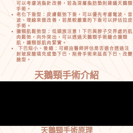
可以考慮消脂針改善，若為深層脂肪墊則建議天鵝頸
手術。
老化下垂型：皮膚鬆弛下垂，可以優先考慮電波、音
波、埋線來做改善，若是較嚴重的下垂可以評估拉皮
手術。
擴頸肌鬆弛型：低頭族注意！下巴與脖子交界處的肌
肉鬆弛，向外突出，可以透過天鵝頸手術縫合擴頸
肌，讓頸部肌肉緊實。
下巴短小、後縮：可經由醫師評估是否適合透過注
射玻尿酸填充或墊下巴、削骨手術來延長下巴、改變
臉型。
天鵝頸手術介紹
天鵝頸手術原理