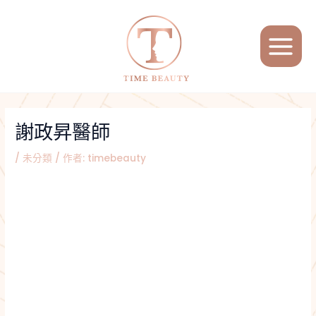
跳
Post
MAIN
至
navigation
MENU
主
要
內
容
謝政昇醫師
/
未分類
/ 作者:
timebeauty