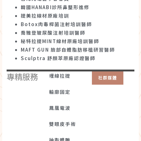
韓國HANABI診所鼻整形進修
提美拉線材原廠培訓
Botox肉毒桿菌注射培訓醫師
喬雅登玻尿酸注射培訓醫師
秘特拉提MINT線材原廠培訓醫師
MAFT GUN 臉部自體脂肪移植研習醫師
Sculptra 舒顏萃原廠認證醫師
專精服務
埋線拉提
社群媒體
輪廓固定
鳳凰電波
雙眼皮手術
抽脂體雕