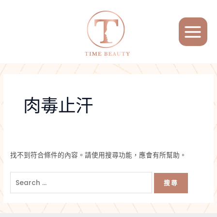
跳
搜
MAIN
至
尋
MENU
主
關
要
鍵
內
字:
容
肉毒止汗
找不到符合條件的內容。請使用搜尋功能，應會有所幫助。