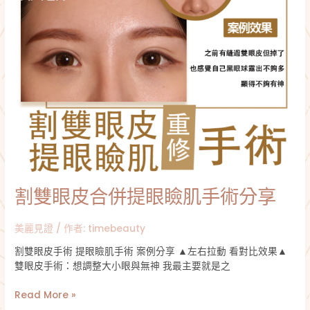
瞼
肌
手
術
分
享
割雙眼皮合併提眼瞼肌手術分享
美麗見證
/ 作者:
timebeauty
割雙眼皮手術 提眼瞼肌手術 案例分享 ▲左右拉動 看對比效果▲
雙眼皮手術：想調整大小眼與無神 我最主要就是之
Read More »