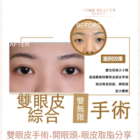
眼
皮
手
術
+開
眼
頭
+眼
皮
取
脂
分
享
雙眼皮手術+開眼頭+眼皮取脂分享