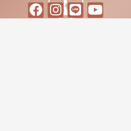
F
I
L
Y
a
n
i
o
c
s
n
u
e
t
e
t
b
a
u
o
g
b
台北市士林區中正路364號
o
r
e
02-28340400
k
a
週一到周六 11:00-20:00
m
Copyright © 2026 當代美學診所 Time Beauty | Powered by
metabiz