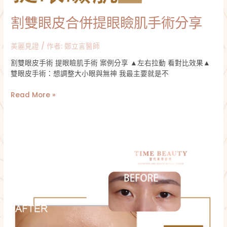
割雙眼皮合併提眼瞼肌手術分享
美麗見證
/ 作者:
鄭立言醫師
割雙眼皮手術 提眼瞼肌手術 案例分享 ▲左右拉動 看對比效果▲
雙眼皮手術：想調整大小眼與無神 我最主要就是不
Read More »
雙
眼
皮
手
術
分
享