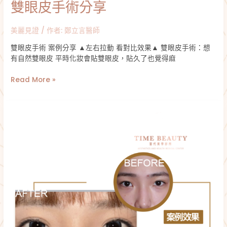
雙眼皮手術分享
美麗見證
/ 作者:
鄭立言醫師
雙眼皮手術 案例分享 ▲左右拉動 看對比效果▲ 雙眼皮手術：想
有自然雙眼皮 平時化妝會貼雙眼皮，貼久了也覺得麻
Read More »
雙
眼
皮
手
術
分
享