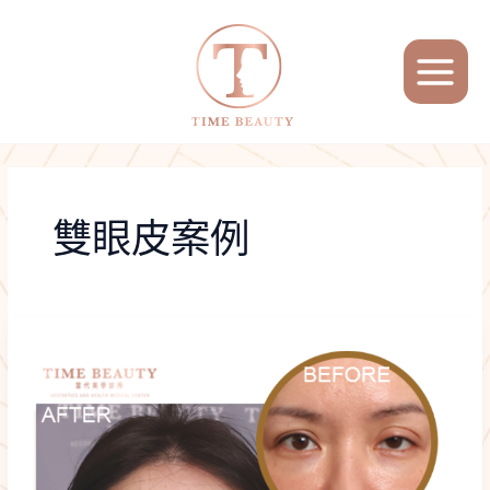
跳
文
MAIN
至
章
MENU
主
分
要
頁
內
容
雙眼皮案例
雙
眼
皮
重
修
手
術