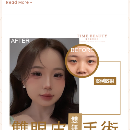
Read More »
雙
眼
皮
手
術
分
享