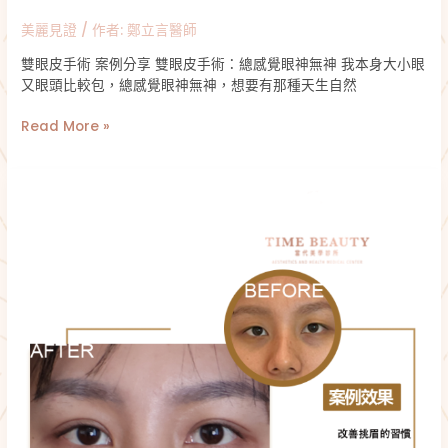
美麗見證
/ 作者:
鄭立言醫師
雙眼皮手術 案例分享 雙眼皮手術：總感覺眼神無神 我本身大小眼
又眼頭比較包，總感覺眼神無神，想要有那種天生自然
Read More »
雙
眼
皮
手
術
分
享