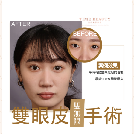
雙
眼
皮
手
術
分
享