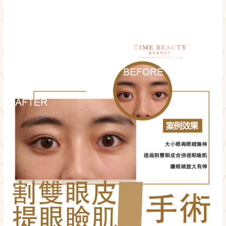
割
雙
眼
皮
合
併
提
眼
瞼
肌
手
術
分
享