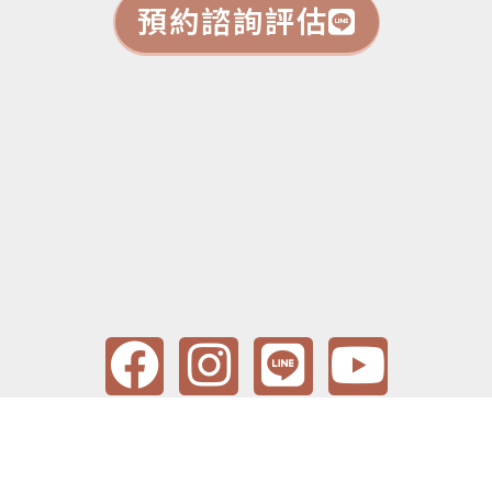
預約諮詢評估
F
I
L
Y
a
n
i
o
c
s
n
u