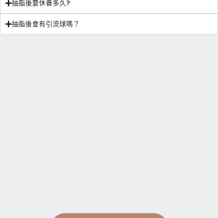
抽脂後要休養多久?
抽脂後會有引流球嗎？