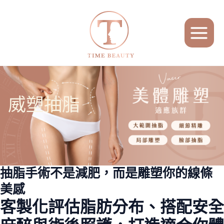
跳
MAIN
至
MENU
主
要
內
容
威塑抽脂
抽脂手術不是減肥，而是雕塑你的線條
美感
客製化評估脂肪分布、搭配安全