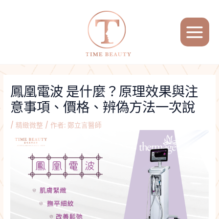
跳
Post
MAIN
至
navigation
MENU
主
要
內
容
鳳凰電波 是什麼？原理效果與注
意事項、價格、辨偽方法一次說
/
精緻微整
/ 作者:
鄭立言醫師