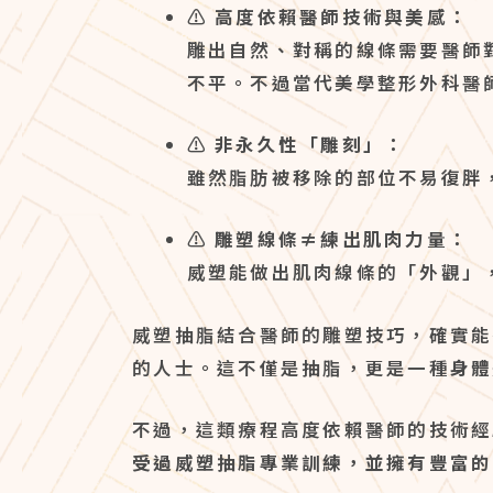
⚠️
高度依賴醫師技術與美感：
雕出自然、對稱的線條需要醫師
不平。不過當代美學整形外科醫
⚠️
非永久性「雕刻」：
雖然脂肪被移除的部位不易復胖
⚠️
雕塑線條≠練出肌肉力量：
威塑能做出肌肉線條的「外觀」
威塑抽脂結合醫師的雕塑技巧，確實能
的人士。這不僅是抽脂，更是一種
身體
不過，這類療程高度依賴醫師的技術經
受過威塑抽脂專業訓練，並擁有豐富的