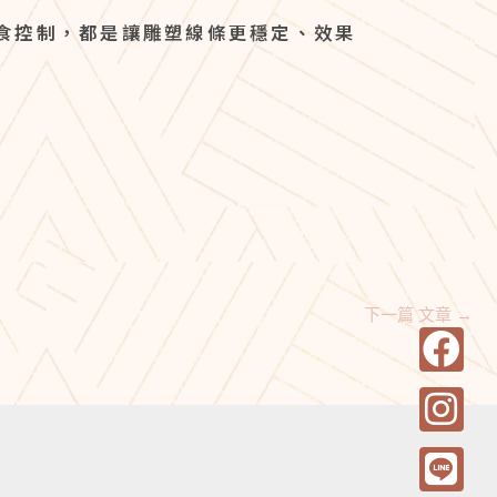
食控制，都是讓雕塑線條更穩定、效果
下一篇 文章
→
F
I
L
Y
a
n
i
o
c
s
n
u
e
t
e
t
b
a
u