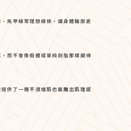
線、馬甲線等理想線條，讓身體輪廓更
感，而不會像假體或單純削脂那樣顯得
塑提供了一種
不須增肌也能雕出肌理感