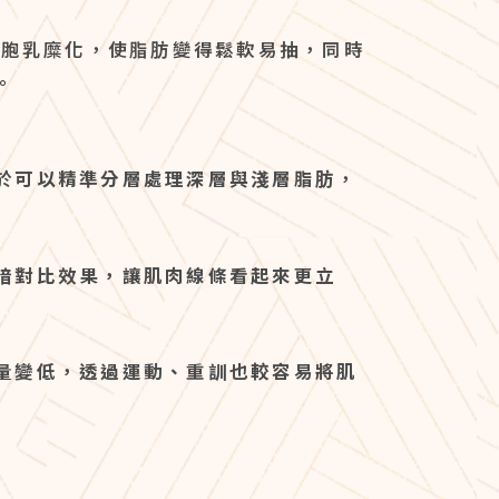
細胞乳糜化，使脂肪變得鬆軟易抽，同時
。
於
可以精準分層處理深層與淺層脂肪
，
暗對比效果，讓肌肉線條看起來更立
量變低，透過運動、重訓也較容易將肌