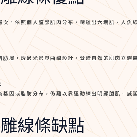
層次，依照個人腹部肌肉分布，精雕出六塊肌、人魚
脂肪層，透過光影與曲線設計，營造自然的肌肉立體
：
為基因或脂肪分布，仍難以靠運動練出明顯腹肌。威
脂雕線條缺點