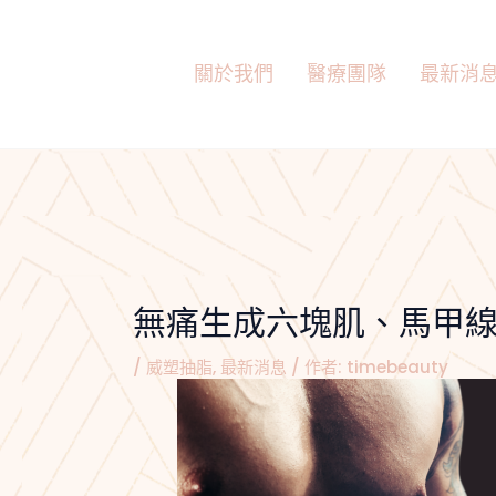
跳
Post
至
navigation
主
關於我們
醫療團隊
最新消
要
內
容
無痛生成六塊肌、馬甲
/
威塑抽脂
,
最新消息
/ 作者:
timebeauty