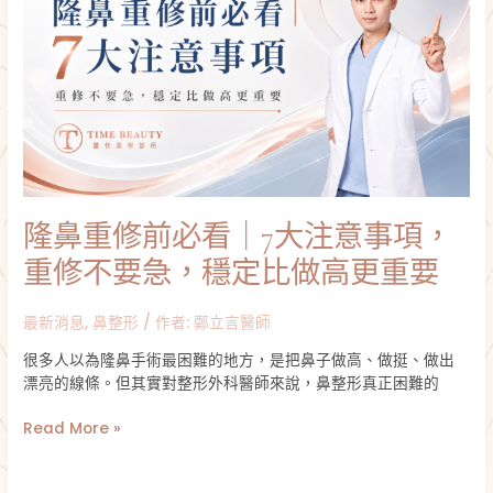
重
應
修
用
前
必
看
｜
7
大
注
意
隆鼻重修前必看｜7大注意事項，
事
項，
重修不要急，穩定比做高更重要
重
修
最新消息
,
鼻整形
/ 作者:
鄭立言醫師
不
要
很多人以為隆鼻手術最困難的地方，是把鼻子做高、做挺、做出
急，
漂亮的線條。但其實對整形外科醫師來說，鼻整形真正困難的
穩
定
Read More »
比
做
高