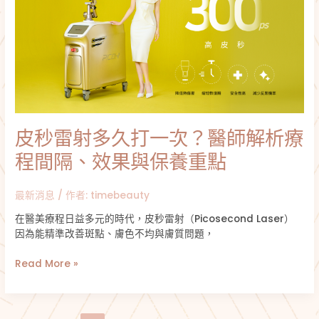
射
多
久
打
一
次？
醫
師
解
皮秒雷射多久打一次？醫師解析療
析
療
程間隔、效果與保養重點
程
間
最新消息
/ 作者:
timebeauty
隔、
效
在醫美療程日益多元的時代，皮秒雷射（Picosecond Laser）
果
因為能精準改善斑點、膚色不均與膚質問題，
與
保
Read More »
養
重
點