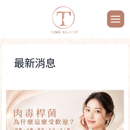
跳
文
MAIN
至
章
MENU
主
分
要
頁
內
容
最新消息
肉
毒
桿
菌
為
什
麼