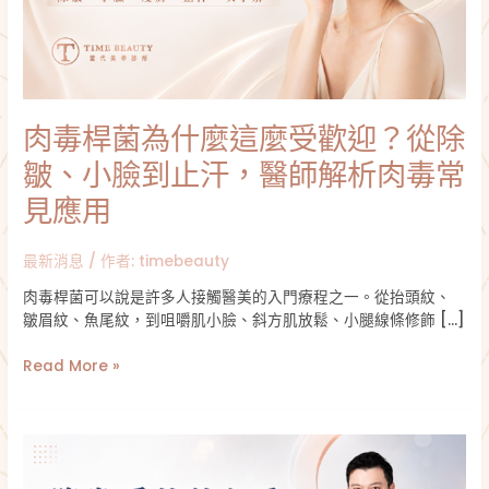
這
麼
受
歡
迎？
肉毒桿菌為什麼這麼受歡迎？從除
從
除
皺、小臉到止汗，醫師解析肉毒常
皺、
小
見應用
臉
到
最新消息
/ 作者:
timebeauty
止
汗，
肉毒桿菌可以說是許多人接觸醫美的入門療程之一。從抬頭紋、
醫
皺眉紋、魚尾紋，到咀嚼肌小臉、斜方肌放鬆、小腿線條修飾 […]
師
解
Read More »
析
肉
毒
隆
常
鼻
見