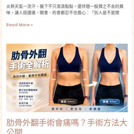
毒
炎熱天氣一流汗，腋下不只濕濕黏黏，還伴隨一股揮之不去的異
桿
味，讓人搭捷運、開會、約會都忍不住擔心：「別人是不是聞
菌
哪
Read More »
個
最
有
肋
效？
骨
外
翻
手
術
會
痛
嗎？
手
術
方
肋骨外翻手術會痛嗎？手術方法大
法
大
公開