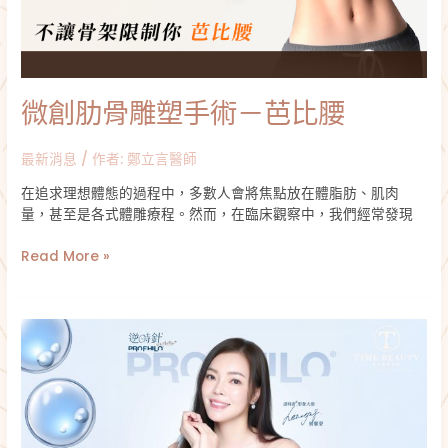
術
－
芭
比
腰
微創肋骨雕塑手術－芭比腰
最新消息
/ 作者:
鄭立言醫師
在追求理想體態的過程中，多數人會將焦點放在體脂肪、肌肉
量，甚至是各式體雕療程。然而，在臨床觀察中，我們經常發現
Read More »
逆
時
針
是
什
麼？