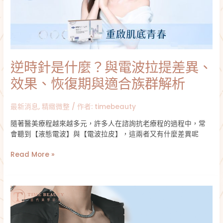
與
電
波
拉
提
差
逆時針是什麼？與電波拉提差異、
異、
效
效果、恢復期與適合族群解析
果、
恢
最新消息
,
精緻微整
/ 作者:
timebeauty
復
期
隨著醫美療程越來越多元，許多人在諮詢抗老療程的過程中，常
與
會聽到【液態電波】與【電波拉皮】，這兩者又有什麼差異呢
適
合
Read More »
族
群
解
男
析
性
女
乳