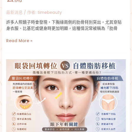
公
開
最新消息
/ 作者:
timebeauty
許多人照鏡子時會發現，下胸緣兩側的肋骨特別突出，尤其穿貼
身衣服、比基尼或健身時更加明顯，這種情況常被稱為「肋骨
Read More »
眼
袋
手
術
中
的
眼
袋
移
位
回
填