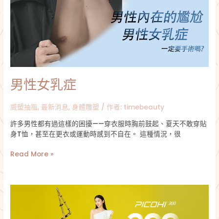
症
男性女乳症
威塑抽脂
,
最新消息
,
身體雕塑
/ 作者:
timebeauty
許多男性都有過這樣的困擾——穿衣服時胸前鼓起、夏天不敢穿貼
身T恤，甚至在更衣或運動時感到不自在。 這種情況，很
Read More »
皮
秒
雷