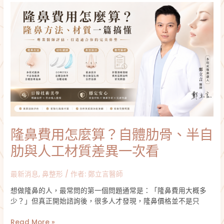
隆
更
鼻
重
費
要
用
怎
麼
算？
自
體
肋
骨、
半
隆鼻費用怎麼算？自體肋骨、半自
自
肋
肋與人工材質差異一次看
與
人
最新消息
,
鼻整形
/ 作者:
鄭立言醫師
工
材
想做隆鼻的人，最常問的第一個問題通常是：「隆鼻費用大概多
質
少？」但真正開始諮詢後，很多人才發現，隆鼻價格並不是只
差
異
Read More »