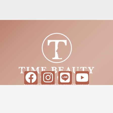
F
I
L
Y
a
n
i
o
c
s
n
u
e
t
e
t
台北市士林區中正路364號