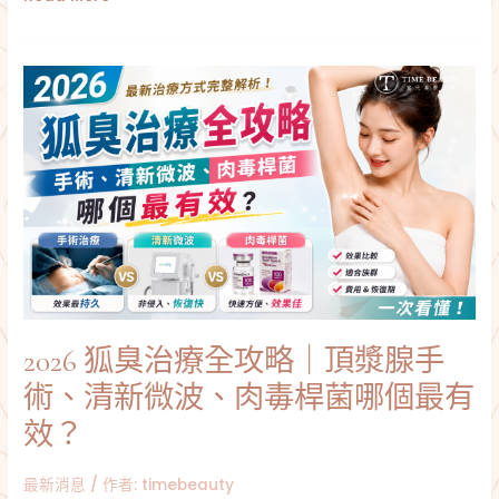
一
次
看
2026
狐
臭
治
療
全
攻
略
｜
頂
漿
腺
2026 狐臭治療全攻略｜頂漿腺手
手
術、
術、清新微波、肉毒桿菌哪個最有
清
新
效？
微
波、
最新消息
/ 作者:
timebeauty
肉