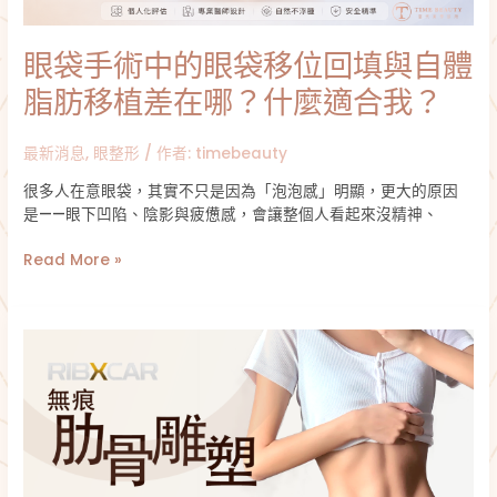
與
自
眼袋手術中的眼袋移位回填與自體
體
脂
脂肪移植差在哪？什麼適合我？
肪
移
最新消息
,
眼整形
/ 作者:
timebeauty
植
差
很多人在意眼袋，其實不只是因為「泡泡感」明顯，更大的原因
在
是——眼下凹陷、陰影與疲憊感，會讓整個人看起來沒精神、
哪？
什
Read More »
麼
適
合
微
我？
創
肋
骨
雕
塑
手