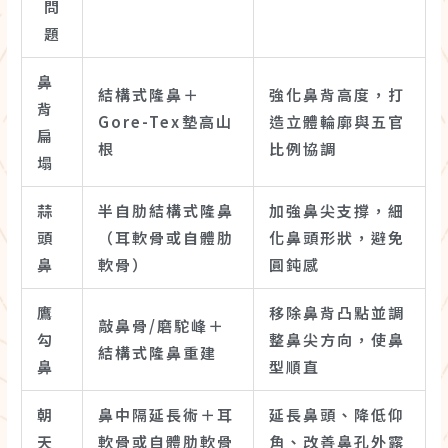
問
題
鼻
結構式隆鼻＋
強化鼻背高度，打
背
Gore-Tex墊高山
造立體輪廓與五官
扁
根
比例協調
塌
蒜
半自肋結構式隆鼻
加強鼻尖支撐，細
頭
（耳軟骨或自體肋
化鼻頭形狀，避免
鼻
軟骨）
圓鈍感
鷹
移除鼻背凸點並調
敲鼻骨/磨駝峰＋
勾
整鼻尖方向，使鼻
結構式隆鼻重建
鼻
型順直
朝
鼻中隔延長術＋耳
延長鼻頭、降低仰
天
軟骨或自體肋軟骨
角、改善鼻孔外露