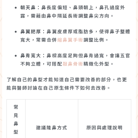
朝天鼻
：鼻長度偏短、鼻頭朝上，鼻孔過度外
露，需藉由鼻中隔延長術調整鼻尖方向。
鼻翼肥厚
：鼻翼皮膚厚或脂肪多，使得鼻子整體
寬大，常需合併
縮鼻翼手術
調整比例。
鼻背寬大
：鼻樑高度足夠但鼻背過寬，會讓五官
不夠立體，可搭配
敲鼻骨術
精緻化外型。
了解自己的鼻型才能知道自己需要改善的部分，也更
能與醫師討論在自己原生條件下如何去改善。
常
見
鼻
建議隆鼻方式
原因與處理說明
型