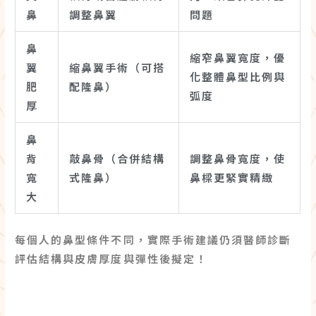
鼻
調整鼻翼
問題
鼻
縮窄鼻翼寬度，優
翼
縮鼻翼手術（可搭
化整體鼻型比例與
肥
配隆鼻）
弧度
厚
鼻
背
敲鼻骨（合併結構
調整鼻骨寬度，使
寬
式隆鼻）
鼻樑更緊實精緻
大
每個人的鼻型條件不同，實際手術建議仍須醫師診斷
評估結構與皮膚厚度與彈性後擬定！