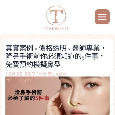
跳
Post
MAIN
至
navigation
MENU
主
要
內
容
真實案例 × 價格透明 × 醫師專業，
隆鼻手術前你必須知道的5件事，
免費預約模擬鼻型
/
最新消息
,
鼻整形
/ 作者:
鄭立言醫師