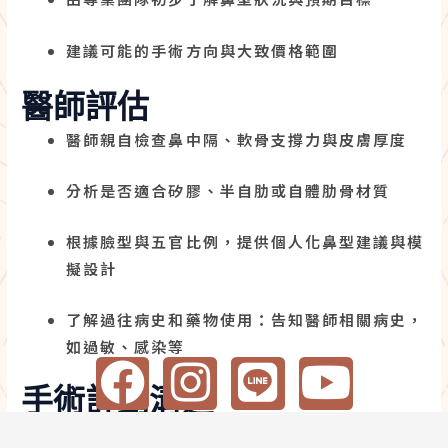
建議可能的手術方向與大致價格範圍
醫師評估
醫師親自檢查鼻中隔、軟骨支撐力與皮膚厚度
分析是否適合矽膠、半自肋或自體肋骨材質
根據臉型與五官比例，提供個人化鼻型建議與模
擬設計
了解過往病史和藥物使用：告知醫師相關病史，
如過敏、感染等
F
I
L
Y
手術計劃溝通
a
n
i
o
詳細說明手術方式、切口位置、植體設計