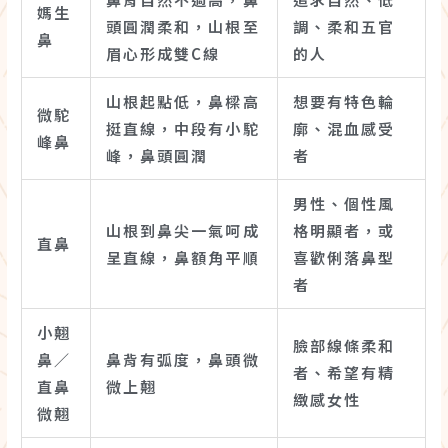
媽生
頭圓潤柔和，山根至
調、柔和五官
鼻
眉心形成雙C線
的人
山根起點低，鼻樑高
想要有特色輪
微駝
挺直線，中段有小駝
廓、混血感受
峰鼻
峰，鼻頭圓潤
者
男性、個性風
山根到鼻尖一氣呵成
格明顯者，或
直鼻
呈直線，鼻額角平順
喜歡俐落鼻型
者
小翹
臉部線條柔和
鼻／
鼻背有弧度，鼻頭微
者、希望有精
直鼻
微上翹
緻感女性
微翹