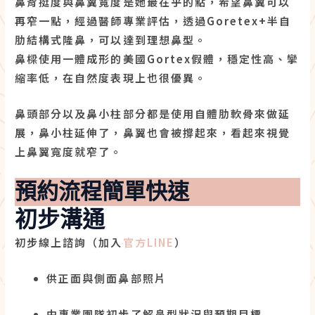
鼻背挺度與鼻翼寬度是她最在乎的點，希望鼻翼可以
再窄一點，經過醫師專業評估，透過Goretex+半自
肋結構式隆鼻，可以達到理想鼻型。
鼻樑使用一體成形的美國Gortex假體，穩定性高、攣
縮率低，在自然度表現上也很優異。
鼻頭部分以及鼻小柱部分都是使用自體肋軟骨來做延
展，鼻小柱延伸了，鼻翼也會被撐起來，看起來視覺
上鼻翼寬度就窄了。
預約流程簡單快速
初步溝通
初步線上諮詢（加入
官方LINE
）
供正面與側面鼻部照片
由專業團隊初步了解鼻型狀況與預期目標