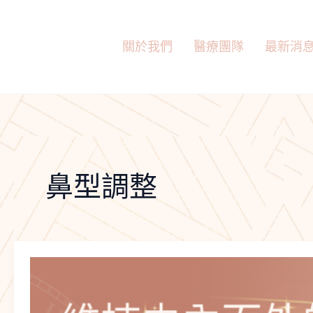
跳
至
主
關於我們
醫療團隊
最新消
要
內
容
鼻型調整
靜
脈
雷