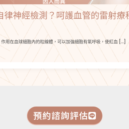
自律神經檢測？呵護血管的雷射療
作用在血球細胞內的粒線體，可以加強細胞有氧呼吸，使紅血 […]
預約諮詢評估