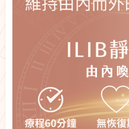
射
是
什
麼？
哪
裡
可
以
做
自
律
神
經
檢
測？
呵
護
血
管