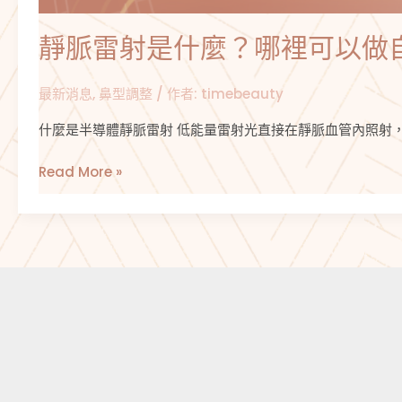
的
雷
靜脈雷射是什麼？哪裡可以做
射
療
最新消息
,
鼻型調整
/ 作者:
timebeauty
程
什麼是半導體靜脈雷射 低能量雷射光直接在靜脈血管內照射，
Read More »