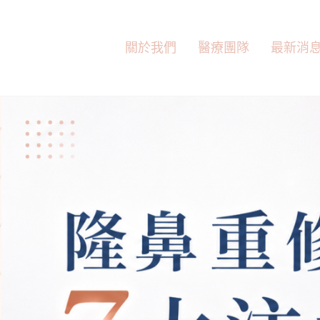
跳
至
主
關於我們
醫療團隊
最新消
要
內
容