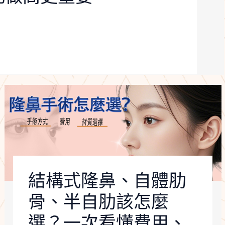
結構式隆鼻、自體肋
骨、半自肋該怎麼
選？一次看懂費用、