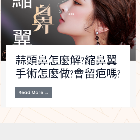
蒜頭鼻怎麼解?縮鼻翼
手術怎麼做?會留疤嗎?
Read More →