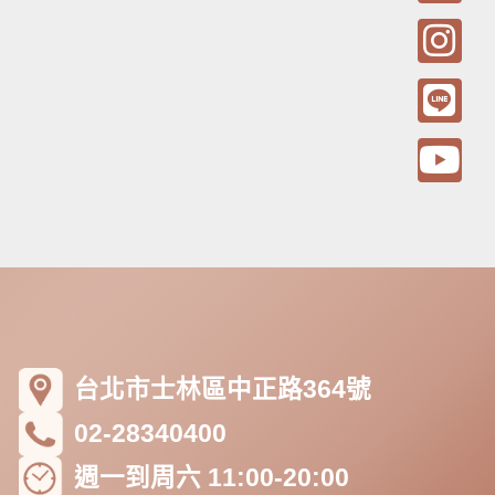
a
n
i
o
c
s
n
u
e
t
e
t
b
a
u
o
g
b
o
r
e
k
a
m
台北市士林區中正路364號
02-28340400
週一到周六 11:00-20:00