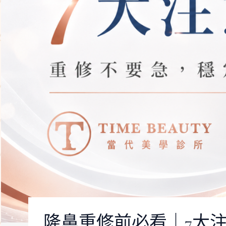
隆鼻重修前必看｜7大